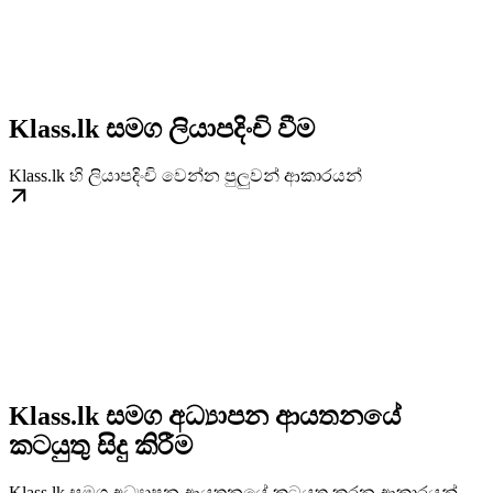
Klass.lk සමග ලියාපදිංචි වීම
Klass.lk හි ලියාපදිංචි වෙන්න පුලුවන් ආකාරයන්
Klass.lk සමග අධ්‍යාපන ආයතනයේ
කටයුතු සිදු කිරීම
Klass.lk සමග අධ්‍යාපන ආයතනයේ කටයුතු කරන ආකාරයන්