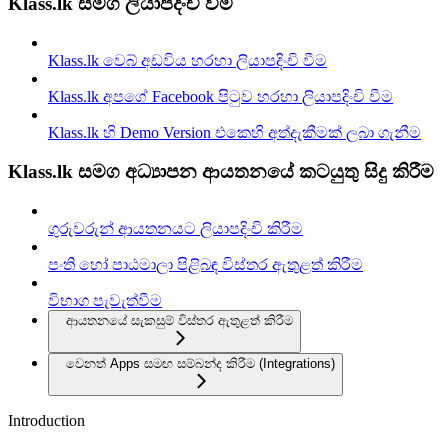
Klass.lk සමග ලියාපදිංචි වීම
Klass.lk වෙබ් අඩවිය හරහා ලියාපදිංචි වීම
Klass.lk අපගේ Facebook පිටුව හරහා ලියාපදිංචි වීම
Klass.lk හි Demo Version එකෙහි අත්දැකීමක් ලබා ගැනීම
Klass.lk සමග අධ්‍යාපන ආයතනයේ කටයුතු සිදු කිරීම
ගුරුවරුන් ආයතනයට ලියාපදිංචි කිරීම
පංති හෝ පාඨමාලා පිළිබඳ විස්තර ඇතුළත් කිරීම
විභාග පැවැත්වීම
ආයතනයේ සැකසුම් විස්තර ඇතුළත් කිරීම
වෙනත් Apps සමඟ සම්බන්ද කිරී​ම (Integrations)
Introduction