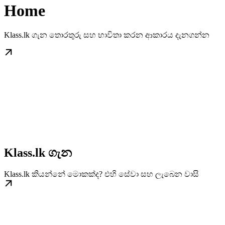
Home
Klass.lk ගැන තොරතුරු සහ භාවිතා කරන ආකාරය දැනගන්න
Klass.lk ගැන
Klass.lk කියන්නේ මොකක්ද? එහි සේවා සහ ලැබෙන වාසි