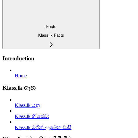
Facts
Klass.lk Facts
Introduction
Home
Klass.lk ගැන
Klass.lk යනු
Klass.lk හි සේවා
Klass.lk මගින් ලැබෙන වාසි