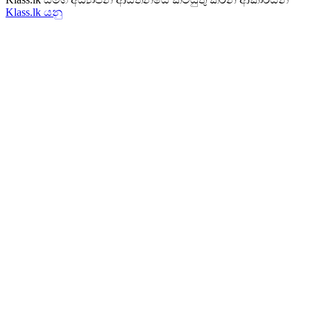
Klass.lk යනු