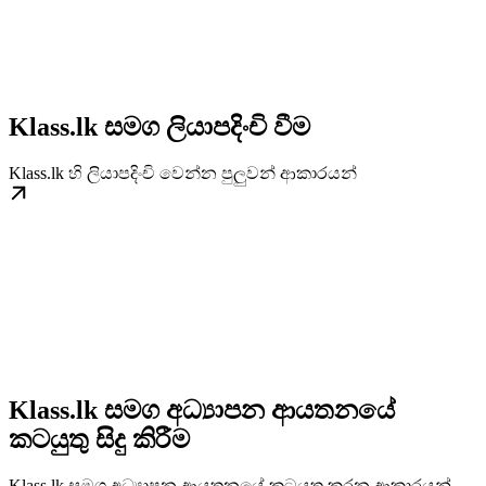
Klass.lk සමග ලියාපදිංචි වීම
Klass.lk හි ලියාපදිංචි වෙන්න පුලුවන් ආකාරයන්
Klass.lk සමග අධ්‍යාපන ආයතනයේ
කටයුතු සිදු කිරීම
Klass.lk සමග අධ්‍යාපන ආයතනයේ කටයුතු කරන ආකාරයන්