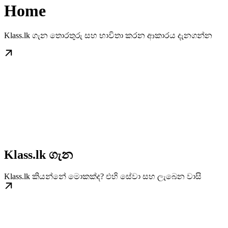
Home
Klass.lk ගැන තොරතුරු සහ භාවිතා කරන ආකාරය දැනගන්න
Klass.lk ගැන
Klass.lk කියන්නේ මොකක්ද? එහි සේවා සහ ලැබෙන වාසි