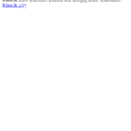
Klass.lk යනු