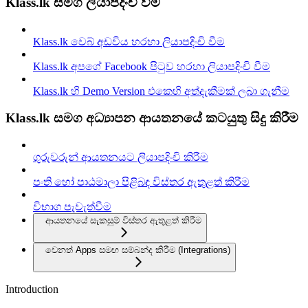
Klass.lk සමග ලියාපදිංචි වීම
Klass.lk වෙබ් අඩවිය හරහා ලියාපදිංචි වීම
Klass.lk අපගේ Facebook පිටුව හරහා ලියාපදිංචි වීම
Klass.lk හි Demo Version එකෙහි අත්දැකීමක් ලබා ගැනීම
Klass.lk සමග අධ්‍යාපන ආයතනයේ කටයුතු සිදු කිරීම
ගුරුවරුන් ආයතනයට ලියාපදිංචි කිරීම
පංති හෝ පාඨමාලා පිළිබඳ විස්තර ඇතුළත් කිරීම
විභාග පැවැත්වීම
ආයතනයේ සැකසුම් විස්තර ඇතුළත් කිරීම
වෙනත් Apps සමඟ සම්බන්ද කිරී​ම (Integrations)
Introduction