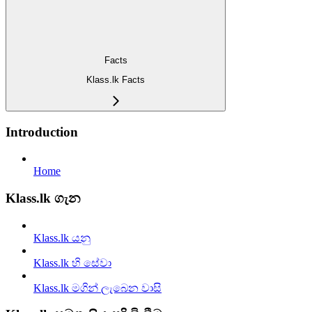
Facts
Klass.lk Facts
Introduction
Home
Klass.lk ගැන
Klass.lk යනු
Klass.lk හි සේවා
Klass.lk මගින් ලැබෙන වාසි